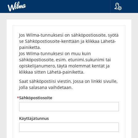
Kieli
Unohditko
Suomi
Svenska
salasanasi?
Jos Wilma-tunnuksesi on sähköpostiosoite, syötä
English
se Sähköpostiosoite-kenttään ja klikkaa Lähetä-
painiketta.
Jos Wilma-tunnuksesi on muu kuin
sähköpostiosoite, esim. etunimi.sukunimi tai
opiskelijanumero, täytä molemmat kentät ja
klikkaa sitten Lähetä-painiketta.
Saat sähköpostiisi viestin, jossa on linkki sivulle,
jolla salasana vaihdetaan.
Sähköpostiosoite
Käyttäjätunnus