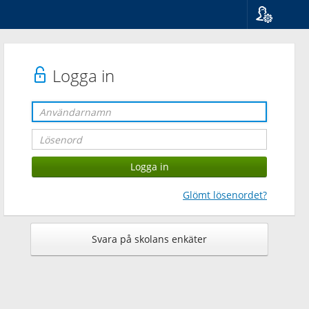
Språk
Suomi
Svenska
Logga in
English
Glömt lösenordet?
Svara på skolans enkäter