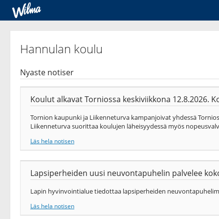
Hannulan koulu
Nyaste notiser
Koulut alkavat Torniossa keskiviikkona 12.8.2026. Koul
Tornion kaupunki ja Liikenneturva kampanjoivat yhdessä Tornios
Liikenneturva suorittaa koulujen läheisyydessä myös nopeusval
Läs hela notisen
Lapsiperheiden uusi neuvontapuhelin palvelee kok
Lapin hyvinvointialue tiedottaa lapsiperheiden neuvontapuheli
Läs hela notisen