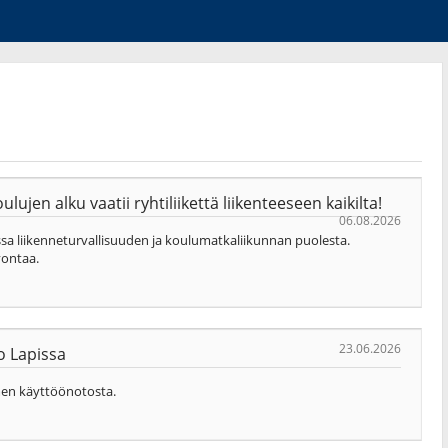
ujen alku vaatii ryhtiliikettä liikenteeseen kaikilta!
06.08.2026
sa liikenneturvallisuuden ja koulumatkaliikunnan puolesta.
vontaa.
23.06.2026
o Lapissa
men käyttöönotosta.