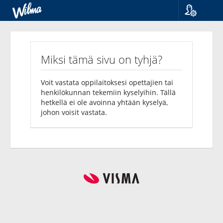
Kieli
Kyselyt
Suomi
Svenska
Miksi tämä sivu on tyhjä?
English
Voit vastata oppilaitoksesi opettajien tai
henkilökunnan tekemiin kyselyihin. Tällä
hetkellä ei ole avoinna yhtään kyselyä,
johon voisit vastata.