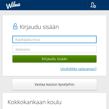
Kieli
Suomi
Svenska
Kirjaudu sisään
English
Unohditko salasanasi?
Vastaa koulun kyselyihin
Kokkokankaan koulu