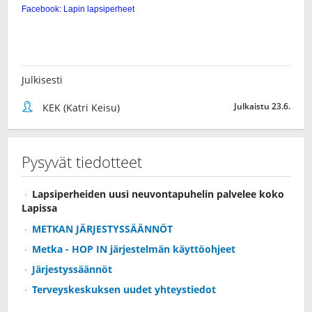
Julkisesti
Julkaistu 23.6.
KEK (Katri Keisu)
Pysyvät tiedotteet
Lapsiperheiden uusi neuvontapuhelin palvelee koko
Lapissa
METKAN JÄRJESTYSSÄÄNNÖT
Metka - HOP IN järjestelmän käyttöohjeet
Järjestyssäännöt
Terveyskeskuksen uudet yhteystiedot