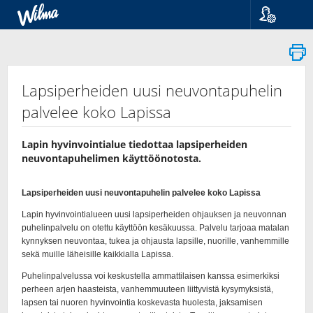
Kieli
Suomi
Svenska
English
Lapsiperheiden uusi neuvontapuhelin
palvelee koko Lapissa
Lapin hyvinvointialue tiedottaa lapsiperheiden
neuvontapuhelimen käyttöönotosta.