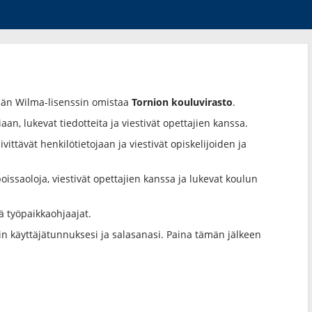
män Wilma-lisenssin omistaa
Tornion kouluvirasto
.
aan, lukevat tiedotteita ja viestivät opettajien kanssa.
vittävät henkilötietojaan ja viestivät opiskelijoiden ja
oissaoloja, viestivät opettajien kanssa ja lukevat koulun
ä työpaikkaohjaajat.
iin käyttäjätunnuksesi ja salasanasi. Paina tämän jälkeen