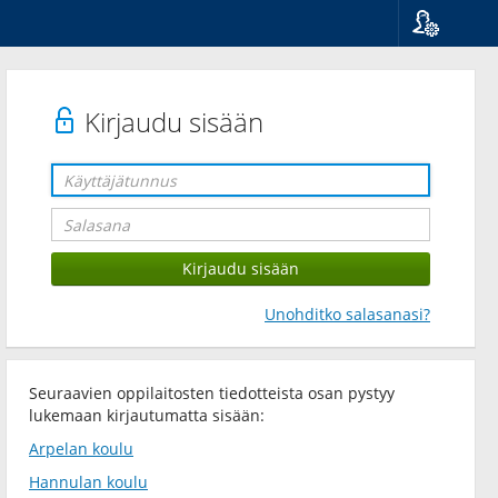
Kieli
Suomi
Svenska
Kirjaudu sisään
English
Unohditko salasanasi?
Seuraavien oppilaitosten tiedotteista osan pystyy
lukemaan kirjautumatta sisään:
Arpelan koulu
Hannulan koulu