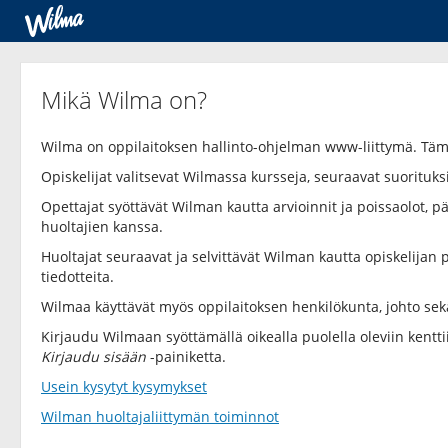
Mikä Wilma on?
Wilma on oppilaitoksen hallinto-ohjelman www-liittymä. Tä
Opiskelijat valitsevat Wilmassa kursseja, seuraavat suorituksi
Opettajat syöttävät Wilman kautta arvioinnit ja poissaolot, päi
huoltajien kanssa.
Huoltajat seuraavat ja selvittävät Wilman kautta opiskelijan p
tiedotteita.
Wilmaa käyttävät myös oppilaitoksen henkilökunta, johto sek
Kirjaudu Wilmaan syöttämällä oikealla puolella oleviin kentt
Kirjaudu sisään
-painiketta.
Usein kysytyt kysymykset
Wilman huoltajaliittymän toiminnot