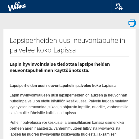
Kieli
Suomi
Svenska
English
Lapsiperheiden uusi neuvontapuhelin
palvelee koko Lapissa
Lapin hyvinvointialue tiedottaa lapsiperheiden
neuvontapuhelimen käyttöönotosta.