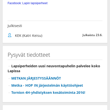
Julkisesti
Julkaistu 23.6.
KEK (Katri Keisu)
Pysyvät tiedotteet
Lapsiperheiden uusi neuvontapuhelin palvelee koko
Lapissa
METKAN JÄRJESTYSSÄÄNNÖT
Metka - HOP IN järjestelmän käyttöohjeet
Tornion 4H-yhdistyksen kesätoiminta 2016!