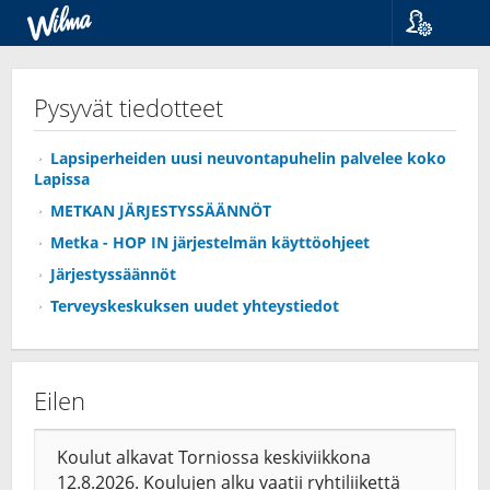
Kieli
Suomi
Pysyvät tiedotteet
Svenska
English
Lapsiperheiden uusi neuvontapuhelin palvelee koko
Lapissa
METKAN JÄRJESTYSSÄÄNNÖT
Metka - HOP IN järjestelmän käyttöohjeet
Järjestyssäännöt
Terveyskeskuksen uudet yhteystiedot
Eilen
Koulut alkavat Torniossa keskiviikkona
12.8.2026. Koulujen alku vaatii ryhtiliikettä