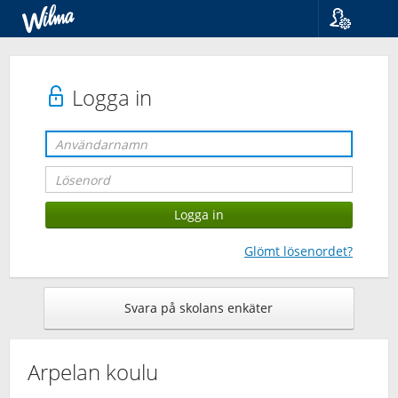
Språk
Suomi
Svenska
Logga in
English
Glömt lösenordet?
Svara på skolans enkäter
Arpelan koulu